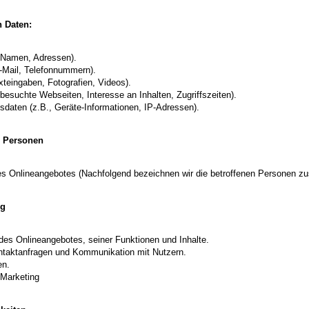
n Daten:
 Namen, Adressen).
E-Mail, Telefonnummern).
exteingaben, Fotografien, Videos).
besuchte Webseiten, Interesse an Inhalten, Zugriffszeiten).
daten (z.B., Geräte-Informationen, IP-Adressen).
r Personen
s Onlineangebotes (Nachfolgend bezeichnen wir die betroffenen Personen z
ng
des Onlineangebotes, seiner Funktionen und Inhalte.
ntaktanfragen und Kommunikation mit Nutzern.
en.
Marketing