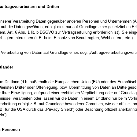
ftragsverarbeitern und Dritten
nserer Verarbeitung Daten gegenüber anderen Personen und Unternehmen (Auftr
f auf die Daten gewähren, erfolgt dies nur auf Grundlage einer gesetzlichen Er
em. Art. 6 Abs. 1 lit. b DSGVO zur Vertragserfüllung erforderlich ist), Sie eing
htigten Interessen (z.B. beim Einsatz von Beauftragten, Webhostern, etc.).
er Verarbeitung von Daten auf Grundlage eines sog. „Auftragsverarbeitungsve
tländer
nem Drittland (d.h. außerhalb der Europäischen Union (EU) oder des Europäis
nsten Dritter oder Offenlegung, bzw. Übermittlung von Daten an Dritte geschie
 Ihrer Einwilligung, aufgrund einer rechtlichen Verpflichtung oder auf Grundla
ubnisse, verarbeiten oder lassen wir die Daten in einem Drittland nur beim V
erarbeitung erfolgt z.B. auf Grundlage besonderer Garantien, wie der offiziell
. für die USA durch das „Privacy Shield“) oder Beachtung offiziell anerkannter
ln“).
n Personen