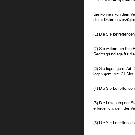
Sie können von dem Vera
diese Daten unverzüglic
(1) Die Sie betreffende
(2) Sie widerrufen Ihre 
Rechtsgrundlage für die
(3) Sie legen gem. Art.
legen gem. Art. 21 Abs
(4) Die Sie betreffend
(5) Die Löschung der Si
erforderlich, dem der Ve
(6) Die Sie betreffend