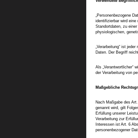
Verwendete Begrifflic
„Personenbezogene Daten“
identifizierbar wird ei
Standortdaten, zu eine
physiologischen, genetis
„Verarbeitung“ ist jed
Daten. Der Begriff reic
Als „Verantwortlicher“ 
der Verarbeitung von p
Maßgebliche Rechtsg
Nach Maßgabe des Art. 
genannt wird, gilt Folge
Erfüllung unserer Leist
Verarbeitung zur Erfüll
Interessen ist Art. 6 A
personenbezogener Daten