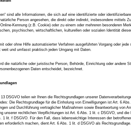
hkeiten
 sind alle Informationen, die sich auf eine identifizierte oder identifizierba
ne natürliche Person angesehen, die direkt oder indirekt, insbesondere mitt
r Online-Kennung (z.B. Cookie) oder zu einem oder mehreren besonderen Merkm
chen, psychischen, wirtschaftlichen, kulturellen oder sozialen Identität diese
er mit oder ohne Hilfe automatisierter Verfahren ausgeführten Vorgang oder 
ht weit und umfasst praktisch jeden Umgang mit Daten.
wird die natürliche oder juristische Person, Behörde, Einrichtung oder andere 
ersonenbezogenen Daten entscheidet, bezeichnet.
rundlagen
13 DSGVO teilen wir Ihnen die Rechtsgrundlagen unserer Datenverarbeitungen
ndes: Die Rechtsgrundlage für die Einholung von Einwilligungen ist Art. 6 Abs
ungen und Durchführung vertraglicher Maßnahmen sowie Beantwortung von Anfra
ung unserer rechtlichen Verpflichtungen ist Art. 6 Abs. 1 lit. c DSGVO, und di
bs. 1 lit. f DSGVO. Für den Fall, dass lebenswichtige Interessen der betroffen
 erforderlich machen, dient Art. 6 Abs. 1 lit. d DSGVO als Rechtsgrundlage