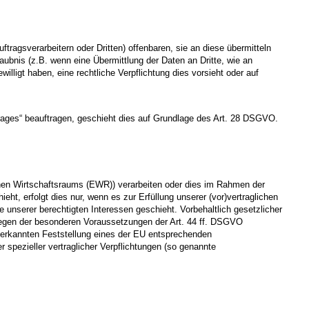
agsverarbeitern oder Dritten) offenbaren, sie an diese übermitteln
laubnis (z.B. wenn eine Übermittlung der Daten an Dritte, wie an
ewilligt haben, eine rechtliche Verpflichtung dies vorsieht oder auf
rtrages“ beauftragen, geschieht dies auf Grundlage des Art. 28 DSGVO.
chen Wirtschaftsraums (EWR)) verarbeiten oder dies im Rahmen der
ht, erfolgt dies nur, wenn es zur Erfüllung unserer (vor)vertraglichen
ge unserer berechtigten Interessen geschieht. Vorbehaltlich gesetzlicher
orliegen der besonderen Voraussetzungen der Art. 44 ff. DSGVO
 anerkannten Feststellung eines der EU entsprechenden
 spezieller vertraglicher Verpflichtungen (so genannte