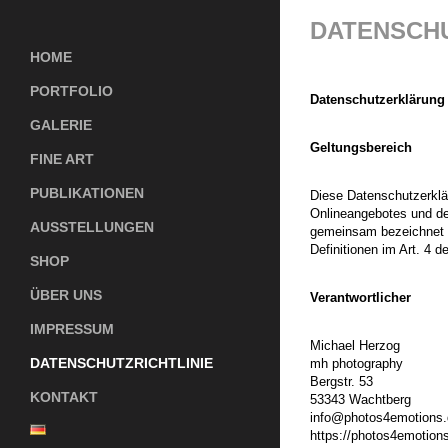
DATENSCHU
HOME
PORTFOLIO
Datenschutzerklärung
GALERIE
Geltungsbereich
FINE ART
PUBLIKATIONEN
Diese Datenschutzerkl
Onlineangebotes und de
AUSSTELLUNGEN
gemeinsam bezeichnet al
Definitionen im Art. 4
SHOP
ÜBER UNS
Verantwortlicher
IMPRESSUM
Michael Herzog
DATENSCHUTZRICHTLINIE
mh photography
Bergstr. 53
KONTAKT
53343 Wachtberg
info@photos4emotions.
https://photos4emotions