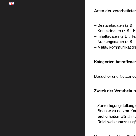
Arten der verarbeitete
– Bestandsdaten (z.B.,
– Kontaktdaten (z.B., 
– Inhaltsdaten (z.B., T
– Nutzungsdaten (z.B., 
– Meta-/Kommunikations
Kategorien betroffene
Besucher und Nutzer de
Zweck der Verarbeitu
– Zurverfügungstellung 
– Beantwortung von Ko
– Sicherheitsmaßnahm
– Reichweitenmessung/