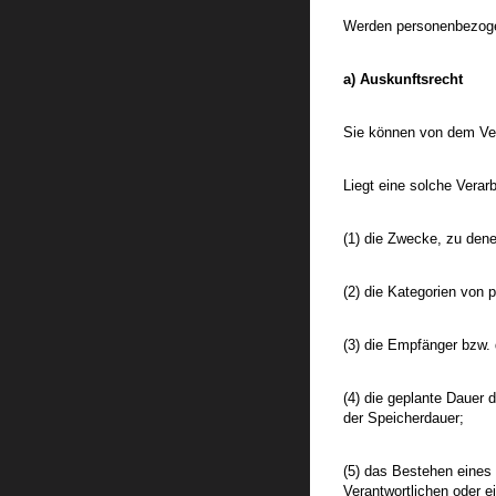
Werden personenbezogen
a) Auskunftsrecht
Sie können von dem Vera
Liegt eine solche Verar
(1) die Zwecke, zu den
(2) die Kategorien von
(3) die Empfänger bzw.
(4) die geplante Dauer 
der Speicherdauer;
(5) das Bestehen eines
Verantwortlichen oder e