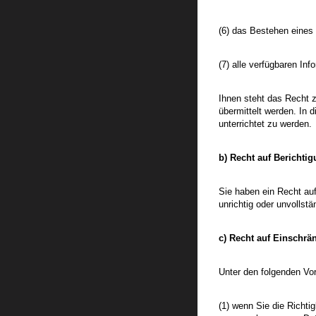
(6) das Bestehen eines
(7) alle verfügbaren In
Ihnen steht das Recht z
übermittelt werden. In
unterrichtet zu werden.
b) Recht auf Berichti
Sie haben ein Recht auf
unrichtig oder unvollst
c) Recht auf Einschrä
Unter den folgenden Vo
(1) wenn Sie die Richti