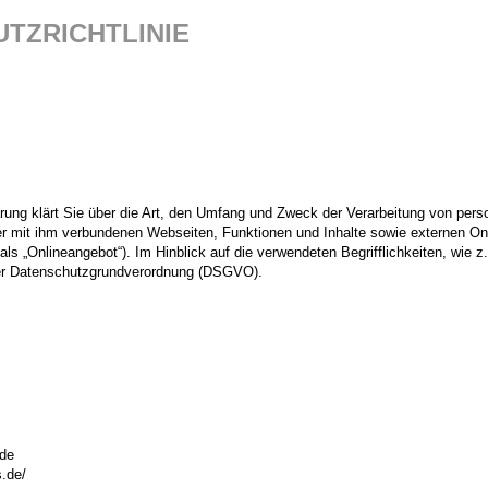
TZRICHTLINIE
ärung
klärt Sie über die Art, den Umfang und Zweck der Verarbeitung von per
r mit ihm verbundenen Webseiten, Funktionen und Inhalte sowie externen Onli
s „Onlineangebot“). Im Hinblick auf die verwendeten Begrifflichkeiten, wie z.B
 der Datenschutzgrundverordnung (DSGVO).
de
.de/