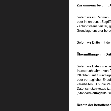
Zusammenarbeit mit Au
Sofern wir im Rahmen u
oder ihnen sonst Zugrif
Zahlungsdienstleister, g
Grundlage unserer berec
Sofern wir Dritte mit d
Übermittlungen in Drit
Sofern wir Daten in ei
Inanspruchnahme von Die
Pflichten, auf Grundlage
oder vertraglicher Erla
verarbeiten. D.h. die V
Datenschutzniveaus (z.B
„Standardvertragsklause
Rechte der betroffene