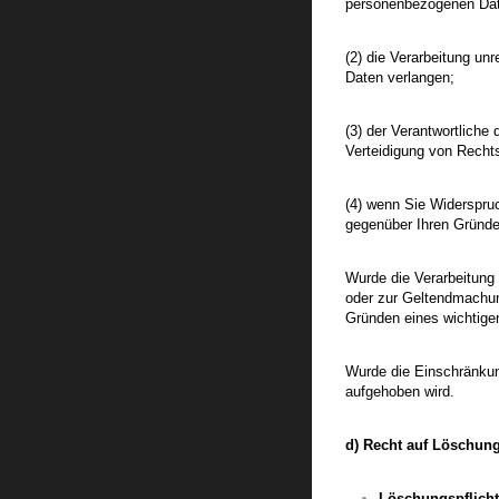
personenbezogenen Dat
(2) die Verarbeitung u
Daten verlangen;
(3) der Verantwortliche
Verteidigung von Recht
(4) wenn Sie Widerspru
gegenüber Ihren Gründe
Wurde die Verarbeitung 
oder zur Geltendmachun
Gründen eines wichtigen
Wurde die Einschränkun
aufgehoben wird.
d) Recht auf Löschun
Löschungspflicht