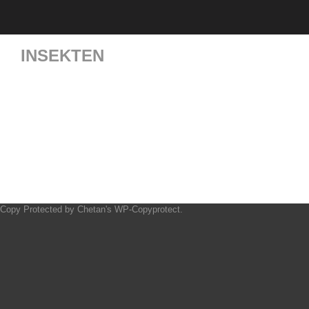
INSEKTEN
Copy Protected by
Chetan
's
WP-Copyprotect
.