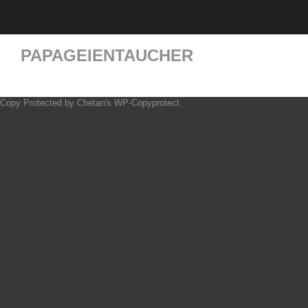
PAPAGEIENTAUCHER
Copy Protected by
Chetan
's
WP-Copyprotect
.