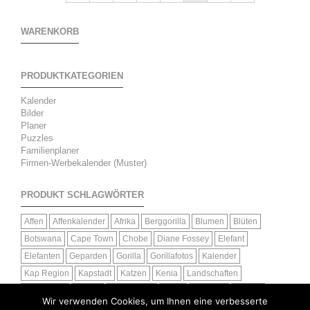
WARENKORB
PRODUKTKATEGORIEN
Kalender
Bilder
Planer
Puzzles
Familienplaner
Firmen-Werbekalender (Muster)
PRODUKT SCHLAGWÖRTER
Affen
Affenkalender
Afrika
Berggorilla
Blumen
Blüten
Botswana
Cape Town
Chobe
Diane Fossey
Elefant
Elefanten
Geparden
Gorilla
Gorillafotos
Kalender
Kap Region
Kapstadt
Katzen
Kenia
Landschaften
Leoparden
Löwen
Meerkatzen
Natur
Ostafrika
Portrait
Wir verwenden Cookies, um Ihnen eine verbesserte
Primaten
Raubkatzen
Raubtiere
Ruanda
Silberrücken