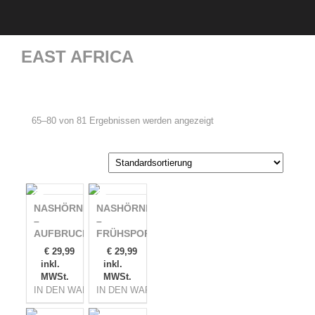
EAST AFRICA
65–80 von 81 Ergebnissen werden angezeigt
NASHÖRNER
NASHÖRNER
–
–
AUFBRUCH
FRÜHSPORT
€
29,99
€
29,99
inkl.
inkl.
MWSt.
MWSt.
IN DEN WARENKORB
IN DEN WARENKORB