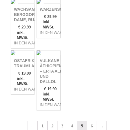
WACHSAME
WARZENSCHWEINBABY
BERGGORILLA-
€
29,99
DAME, RUANDA
inkl.
€
29,99
MWSt.
inkl.
IN DEN WARENKORB
MWSt.
IN DEN WARENKORB
OSTAFRIKAS
VULKANE
TRAUMLANDSCHAFTEN
ÄTHIOPIENS
– ERTA ALE
€
19,90
UND
inkl.
DALLOL
MWSt.
€
19,90
IN DEN WARENKORB
inkl.
MWSt.
IN DEN WARENKORB
←
1
2
3
4
5
6
→