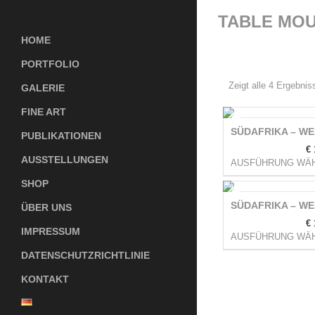
TABLE MOU
HOME
PORTFOLIO
Zeigt alle 4 Ergebnis
GALERIE
FINE ART
SÜDAFRIKA – W
PUBLIKATIONEN
€
AUSSTELLUNGEN
AUSFÜHRUNG WÄ
SHOP
SÜDAFRIKA – W
ÜBER UNS
€
IMPRESSUM
AUSFÜHRUNG WÄ
DATENSCHUTZRICHTLINIE
KONTAKT