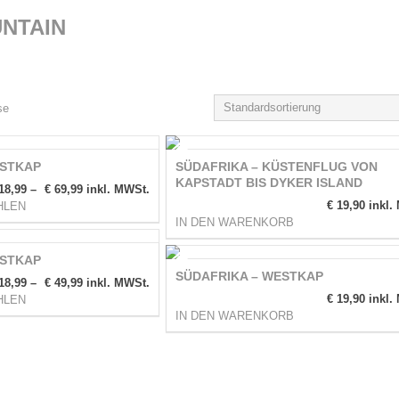
NTAIN
Standardsortierung
se
ESTKAP
SÜDAFRIKA – KÜSTENFLUG VON
KAPSTADT BIS DYKER ISLAND
18,99
–
€
69,99
inkl. MWSt.
€
19,90
inkl.
HLEN
IN DEN WARENKORB
ESTKAP
SÜDAFRIKA – WESTKAP
18,99
–
€
49,99
inkl. MWSt.
€
19,90
inkl.
HLEN
IN DEN WARENKORB