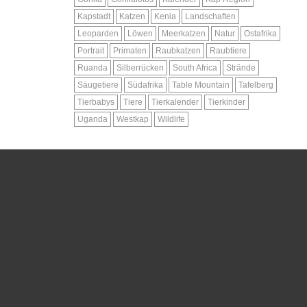
Kapstadt
Katzen
Kenia
Landschaften
Leoparden
Löwen
Meerkatzen
Natur
Ostafrika
Portrait
Primaten
Raubkatzen
Raubtiere
Ruanda
Silberrücken
South Africa
Strände
Säugetiere
Südafrika
Table Mountain
Tafelberg
Tierbabys
Tiere
Tierkalender
Tierkinder
Uganda
Westkap
Wildlife