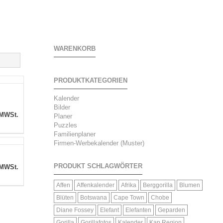
WARENKORB
PRODUKTKATEGORIEN
Kalender
Bilder
 MWSt.
Planer
Puzzles
Familienplaner
Firmen-Werbekalender (Muster)
PRODUKT SCHLAGWÖRTER
 MWSt.
Affen
Affenkalender
Afrika
Berggorilla
Blumen
Blüten
Botswana
Cape Town
Chobe
Diane Fossey
Elefant
Elefanten
Geparden
Gorilla
Gorillafotos
Kalender
Kap Region