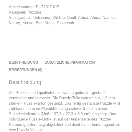
Zwillinge
Menge
Artikelnummer:
PUZ2017-017
Kategorie:
Puzzles
Schlagwörter:
Botswana
,
Wildlife
,
South Africa
,
Africa
,
Namibia
,
Nature
,
Kenya
,
East Africa
,
Savannah
BESCHREIBUNG
ZUSÄTZLICHE INFORMATION
BEWERTUNGEN (0)
Beschreibung
Die Puzzles sind qualitativ hochwertig gedruckt, gestanzt,
verarbeitet und verpackt. Die Puzzle-Teile werden aus 1,9 mm
starkem Puzzlekarton gestanzt. Das fertig gestanzte Puzzle wird
zerblasen, in einer Plastiktüte eingeschweißt und in einen
Stülpdeckelkarton (Maße: 37,3 x 27,3 x 5,6 cm) eingelegt. Das
individuelle Puzzle-Motiv ist auf der Außenseite des Puzzle-
Kartons großformatig abgebildet und dient damit hervorragend als
eine Puzzle-Vorlage.