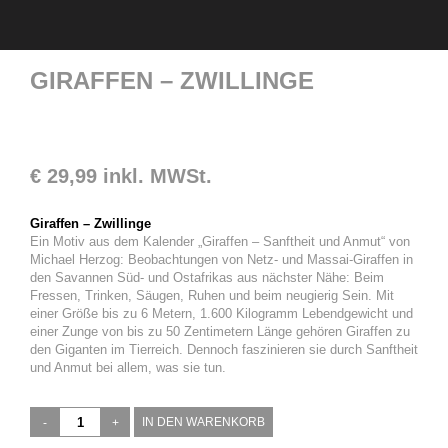
GIRAFFEN – ZWILLINGE
€
29,99
inkl. MWSt.
Giraffen – Zwillinge
Ein Motiv aus dem Kalender „Giraffen – Sanftheit und Anmut“ von
Michael Herzog: Beobachtungen von Netz- und Massai-Giraffen in
den Savannen Süd- und Ostafrikas aus nächster Nähe: Beim
Fressen, Trinken, Säugen, Ruhen und beim neugierig Sein. Mit
einer Größe bis zu 6 Metern, 1.600 Kilogramm Lebendgewicht und
einer Zunge von bis zu 50 Zentimetern Länge gehören Giraffen zu
den Giganten im Tierreich. Dennoch faszinieren sie durch Sanftheit
und Anmut bei allem, was sie tun.
Giraffen
IN DEN WARENKORB
-