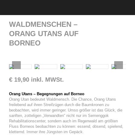
WALDMENSCHEN –
ORANG UTANS AUF
BORNEO
€
19,90
inkl. MWSt.
Orang Utans – Begegnungen auf Borneo
Orang Utan bedeutet Waldmensch. Die Chance, Orang Utans
freilebend auf ihren Streifzügen durch die Baumkronen zu
beobachten, wird immer geringer. Umso größer ist das Glück, die
sanften, zotteligen „Verwandten“ nicht nur im Semenggok
Rehabilitationscenter, sondern auch im Regenwald am größten
Fluss Borneos beobachten zu können: essend, dösend, spielend,
kletternd. Immer ihre Jüngsten im Gepäck.