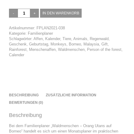
Waldmenschen
IN DEN WARENKORB
-
Orang
Utans
Artikelnummer:
FPLAN2021-038
auf
Kategorie:
Familienplaner
Borneo
Schlagwörter:
Affen
,
Kalender
,
Tiere
,
Animals
,
Regenwald
,
Menge
Geschenk
,
Geburtstag
,
Monkeys
,
Borneo
,
Malaysia
,
Gift
,
Rainforest
,
Menschenaffen
,
Waldmenschen
,
Person of the forest
,
Calender
BESCHREIBUNG
ZUSÄTZLICHE INFORMATION
BEWERTUNGEN (0)
Beschreibung
Bei dem Familienplaner „Waldmenschen – Orang Utans auf
Borneo“ handelt es sich um einen Monatsplaner im praktischen