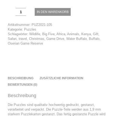
Wasserbüffel,
IN DEN WARENKORB
Kenia
Menge
Artikelnummer:
PUZ2021-105
Kategorie:
Puzzles
Schlagwörter:
Wildlife
,
Big Five
,
Africa
,
Animals
,
Kenya
,
Gift
,
Safari
,
travel
,
Christmas
,
Game Drive
,
Water Buffalo
,
Buffalo
,
Oserian Game Reserve
BESCHREIBUNG
ZUSÄTZLICHE INFORMATION
BEWERTUNGEN (0)
Beschreibung
Die Puzzles sind qualitativ hochwertig gedruckt, gestanzt,
verarbeitet und verpackt. Die Puzzle-Teile werden aus 1,9 mm
starkem Puzzlekarton gestanzt. Das fertig gestanzte Puzzle wird