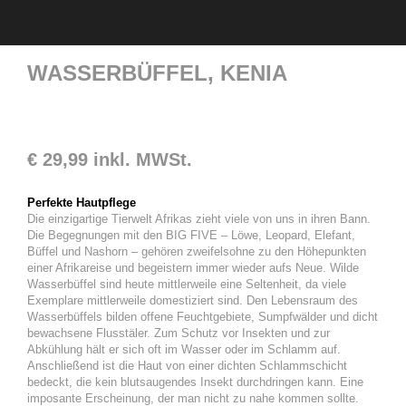
WASSERBÜFFEL, KENIA
€
29,99
inkl. MWSt.
Perfekte Hautpflege
Die einzigartige Tierwelt Afrikas zieht viele von uns in ihren Bann.
Die Begegnungen mit den BIG FIVE – Löwe, Leopard, Elefant,
Büffel und Nashorn – gehören zweifelsohne zu den Höhepunkten
einer Afrikareise und begeistern immer wieder aufs Neue. Wilde
Wasserbüffel sind heute mittlerweile eine Seltenheit, da viele
Exemplare mittlerweile domestiziert sind. Den Lebensraum des
Wasserbüffels bilden offene Feuchtgebiete, Sumpfwälder und dicht
bewachsene Flusstäler. Zum Schutz vor Insekten und zur
Abkühlung hält er sich oft im Wasser oder im Schlamm auf.
Anschließend ist die Haut von einer dichten Schlammschicht
bedeckt, die kein blutsaugendes Insekt durchdringen kann. Eine
imposante Erscheinung, der man nicht zu nahe kommen sollte.