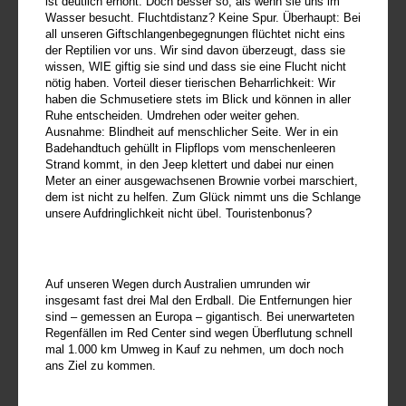
ist deutlich erhöht. Doch besser so, als wenn sie uns im
Wasser besucht. Fluchtdistanz? Keine Spur. Überhaupt: Bei
all unseren Giftschlangenbegegnungen flüchtet nicht eins
der Reptilien vor uns. Wir sind davon überzeugt, dass sie
wissen, WIE giftig sie sind und dass sie eine Flucht nicht
nötig haben. Vorteil dieser tierischen Beharrlichkeit: Wir
haben die Schmusetiere stets im Blick und können in aller
Ruhe entscheiden. Umdrehen oder weiter gehen.
Ausnahme: Blindheit auf menschlicher Seite. Wer in ein
Badehandtuch gehüllt in Flipflops vom menschenleeren
Strand kommt, in den Jeep klettert und dabei nur einen
Meter an einer ausgewachsenen Brownie vorbei marschiert,
dem ist nicht zu helfen. Zum Glück nimmt uns die Schlange
unsere Aufdringlichkeit nicht übel. Touristenbonus?
Auf unseren Wegen durch Australien umrunden wir
insgesamt fast drei Mal den Erdball. Die Entfernungen hier
sind – gemessen an Europa – gigantisch. Bei unerwarteten
Regenfällen im Red Center sind wegen Überflutung schnell
mal 1.000 km Umweg in Kauf zu nehmen, um doch noch
ans Ziel zu kommen.